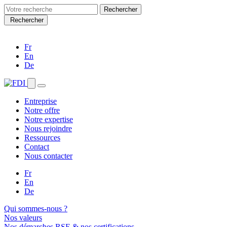
Search
for:
Rechercher
Fr
En
De
Entreprise
Notre offre
Notre expertise
Nous rejoindre
Ressources
Contact
Nous contacter
Fr
En
De
Qui sommes-nous ?
Nos valeurs
Nos démarches RSE & nos certifications