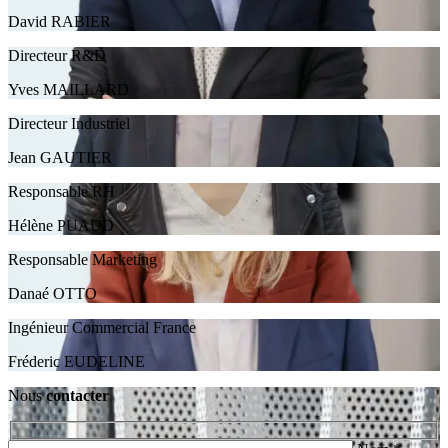
David RABIER
Directeur R&D
Yves MAILLARD
Directeur Industriel
Jean GAUTIER
Responsable RH
Hélène PUAUD
Responsable Marketing
Danaé OTTO
Ingénieur Commercial France
Fréderic EUDELINE
Nous
contacter