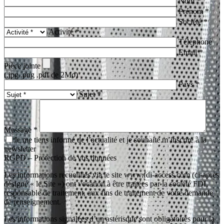
Nom *
Prénom *
Société *
Activité *
Téléphone
Email *
Pièce jointe
(.jpg .png .pdf de 2Mo)
Pays *
Sujet *
Message *
Je me tiens informé de l’actualité et je souhaite m’inscrire à la
newsletter
RGPD – Protection de vos données
Les informations recueillies via le site www.fdi-access.com (ci-après
désigné « le Site ») ont vocation à être traitées par la société FDI,
responsable de traitement, aux fins de traitement de votre demande
de renseignement.
Les informations signalées d’un astérisque sont obligatoires pour la