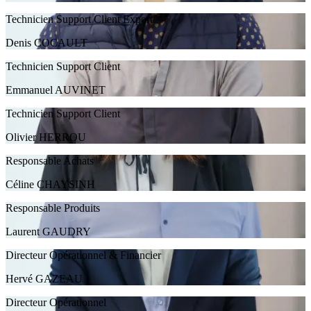
Technicien Support Client Export
Denis COCAULT
Technicien Support Client
Emmanuel AUVINET
Technicien Support Client
Olivier HERROU
Responsable Achats
Céline CHAYSINH
Responsable Produits
Laurent GAUDRY
Directeur Opérationnel & Financier
Hervé GAZEAU
Directeur Opérationnel