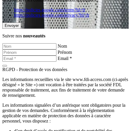
https://policies.google.com/terms?hl=fr
https://policies.google.com/privacy?hl=fr
Suivre nos
nouveautés
Nom
Prénom
Email *
RGPD - Protection de vos données
Les informations recueillies via le site www.fdi-access.com (ci-après
désigné « le Site ») ont vocation à être traitées par la société FDI,
responsable de traitement, aux fins de traitement de votre demande
de renseignement.
Les informations signalées d’un astérisque sont obligatoires pour la
gestion de vos demandes. Conformément à la réglementation
applicable en matière de protection des données à caractère
personnel, vous disposez :
d’un droit d’accès de rectification et de portabilité des