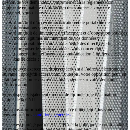
gestion de vos demandes. Conformément à la réglementation
applicable en matière de protection des données à caractère
personnel, vous disposez :
d’un droit d’accès de rectification et de portabilité des
informations vous concernant ;
d’un droit de limitation, d’effacement et d’opposition pour des
motifs légitimes au traitement de vos données ;
de la possibilité de nous transmettre des directives afin
d’organiser le sort des données vous concernant
(conservation, effacement, communication à un tiers, etc.) en
cas de décès ;
Vous pouvez exercer ces droits en écrivant à l’adresse électronique
suivante : dpo@fdi-access.com. Toutefois, votre opposition peut, en
pratique et selon le cas, avoir une incidence sur votre demande
d’information.
Vous disposez également du droit de formuler une réclamation
auprès de la CNIL.
Pour plus d’informations concernant ce traitement nous vous
renvoyons à nos
conditions générales.
Ce site est protégé par reCAPTCHA et la politique de confidentialité
de Google et les conditions d’utilisation appliquées.