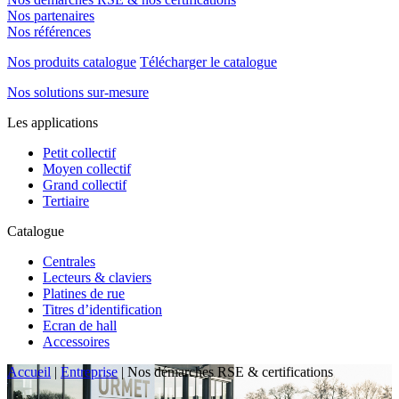
Nos partenaires
Nos références
Nos produits catalogue
Télécharger le catalogue
Nos solutions sur-mesure
Les applications
Petit collectif
Moyen collectif
Grand collectif
Tertiaire
Catalogue
Centrales
Lecteurs & claviers
Platines de rue
Titres d’identification
Ecran de hall
Accessoires
Accueil
|
Entreprise
|
Nos démarches RSE & certifications