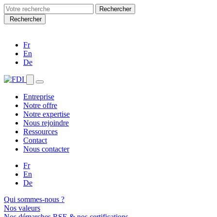
Search
for:
Rechercher
Fr
En
De
Entreprise
Notre offre
Notre expertise
Nous rejoindre
Ressources
Contact
Nous contacter
Fr
En
De
Qui sommes-nous ?
Nos valeurs
Nos démarches RSE & nos certifications