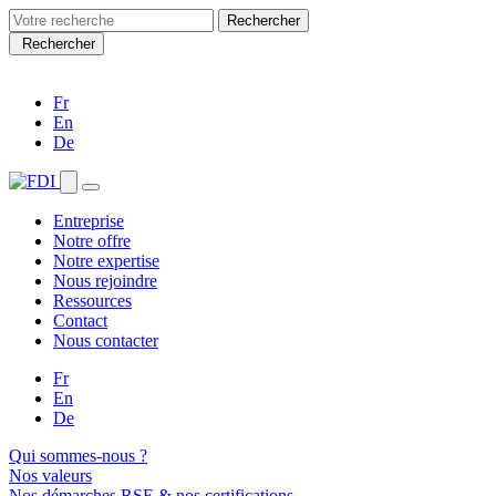
Search
for:
Rechercher
Fr
En
De
Entreprise
Notre offre
Notre expertise
Nous rejoindre
Ressources
Contact
Nous contacter
Fr
En
De
Qui sommes-nous ?
Nos valeurs
Nos démarches RSE & nos certifications