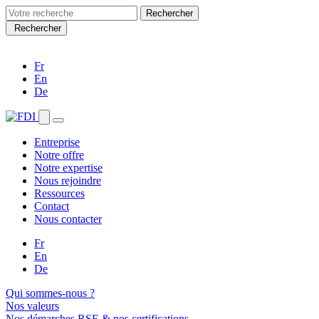
Search
for:
Rechercher
Fr
En
De
Entreprise
Notre offre
Notre expertise
Nous rejoindre
Ressources
Contact
Nous contacter
Fr
En
De
Qui sommes-nous ?
Nos valeurs
Nos démarches RSE & nos certifications