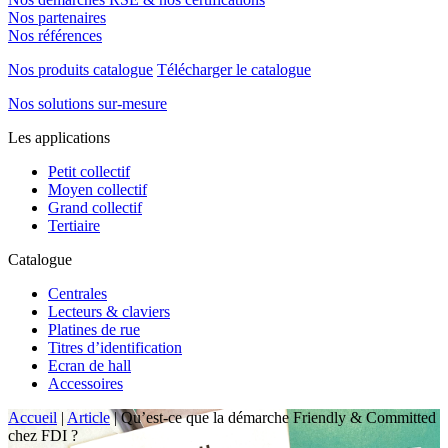
Nos partenaires
Nos références
Nos produits catalogue
Télécharger le catalogue
Nos solutions sur-mesure
Les applications
Petit collectif
Moyen collectif
Grand collectif
Tertiaire
Catalogue
Centrales
Lecteurs & claviers
Platines de rue
Titres d’identification
Ecran de hall
Accessoires
Accueil
|
Article
|
Qu’est-ce que la démarche Friendly & Committed
chez FDI ?