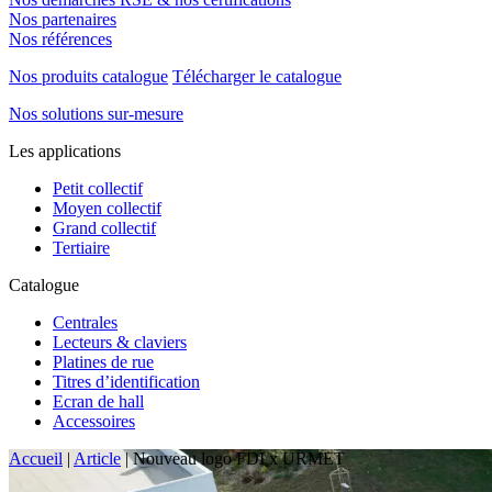
Nos partenaires
Nos références
Nos produits catalogue
Télécharger le catalogue
Nos solutions sur-mesure
Les applications
Petit collectif
Moyen collectif
Grand collectif
Tertiaire
Catalogue
Centrales
Lecteurs & claviers
Platines de rue
Titres d’identification
Ecran de hall
Accessoires
Accueil
|
Article
|
Nouveau logo FDI x URMET