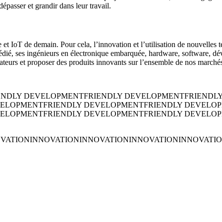
dépasser et grandir dans leur travail.
et IoT de demain. Pour cela, l’innovation et l’utilisation de nouvelles 
dié, ses ingénieurs en électronique embarquée, hardware, software, déve
rateurs et proposer des produits innovants sur l’ensemble de nos marchés
ENDLY DEVELOPMENT
FRIENDLY DEVELOPMENT
FRIENDL
VELOPMENT
FRIENDLY DEVELOPMENT
FRIENDLY DEVELO
VELOPMENT
FRIENDLY DEVELOPMENT
FRIENDLY DEVELO
VATION
INNOVATION
INNOVATION
INNOVATION
INNOVATI