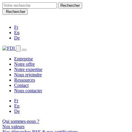
Search
for:
Rechercher
Fr
En
De
Entreprise
Notre offre
Notre expertise
Nous rejoindre
Ressources
Contact
Nous contacter
Fr
En
De
Qui sommes-nous ?
Nos valeurs
Nos démarches RSE & nos certifications