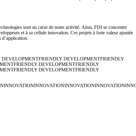
technologies sont au cœur de notre activité. Ainsi, FDI se concentre
loppeurs et à sa cellule innovation. Ces projets à forte valeur ajoutée
 d’application.
Y DEVELOPMENT
FRIENDLY DEVELOPMENT
FRIENDLY
PMENT
FRIENDLY DEVELOPMENT
FRIENDLY
PMENT
FRIENDLY DEVELOPMENT
FRIENDLY
ON
INNOVATION
INNOVATION
INNOVATION
INNOVATION
INN