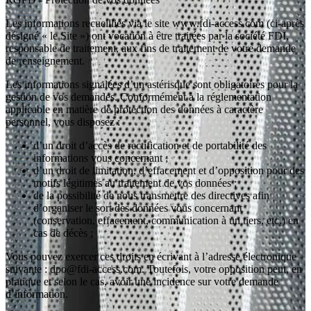
Les informations recueillies via le site www.fdi-access.com (ci-après
désigné « le Site ») ont vocation à être traitées par la société FDI,
responsable de traitement, aux fins de traitement de votre demande
de renseignement.
Les informations signalées d’un astérisque sont obligatoires pour la
gestion de vos demandes. Conformément à la réglementation
applicable en matière de protection des données à caractère
personnel, vous disposez :
d’un droit d’accès de rectification et de portabilité des
informations vous concernant ;
d’un droit de limitation, d’effacement et d’opposition pour des
motifs légitimes au traitement de vos données ;
de la possibilité de nous transmettre des directives afin
d’organiser le sort des données vous concernant
(conservation, effacement, communication à un tiers, etc.) en
cas de décès ;
Vous pouvez exercer ces droits en écrivant à l’adresse électronique
suivante : dpo@fdi-access.com. Toutefois, votre opposition peut, en
pratique et selon le cas, avoir une incidence sur votre demande
d’information.