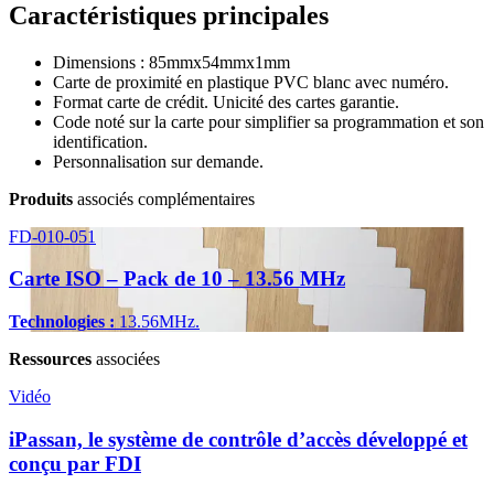
Caractéristiques principales
Dimensions : 85mmx54mmx1mm
Carte de proximité en plastique PVC blanc avec numéro.
Format carte de crédit. Unicité des cartes garantie.
Code noté sur la carte pour simplifier sa programmation et son
identification.
Personnalisation sur demande.
Produits
associés complémentaires
FD-010-051
Carte ISO – Pack de 10 – 13.56 MHz
Technologies :
13.56MHz.
Ressources
associées
Vidéo
iPassan, le système de contrôle d’accès développé et
conçu par FDI