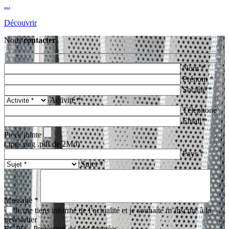
...
Découvrir
Nous
contacter
Nom *
Prénom *
Société *
Activité *
Téléphone
Email *
Pièce jointe
(.jpg .png .pdf de 2Mo)
Pays *
Sujet *
Message *
Je me tiens informé de l’actualité et je souhaite m’inscrire à la
newsletter
RGPD - Protection de vos données