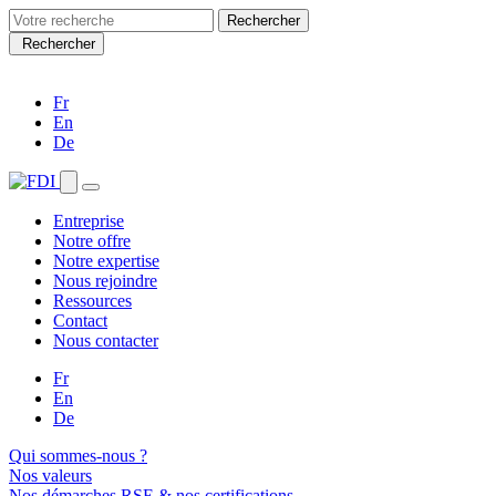
Search
for:
Rechercher
Fr
En
De
Entreprise
Notre offre
Notre expertise
Nous rejoindre
Ressources
Contact
Nous contacter
Fr
En
De
Qui sommes-nous ?
Nos valeurs
Nos démarches RSE & nos certifications