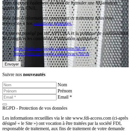
Vous disposez également du droit de formuler une réclamation
auprès de la CNIL.
Pour plus d’informations concernant ce traitement nous vous
renvoyons à nos
conditions générales.
Ce site est protégé par reCAPTCHA et la politique de confidentialité
de Google et les conditions d’utilisation appliquées.
https://policies.google.com/terms?hl=fr
https://policies.google.com/privacy?hl=fr
Suivre nos
nouveautés
Nom
Prénom
Email *
RGPD - Protection de vos données
Les informations recueillies via le site www.fdi-access.com (ci-après
désigné « le Site ») ont vocation à être traitées par la société FDI,
responsable de traitement, aux fins de traitement de votre demande