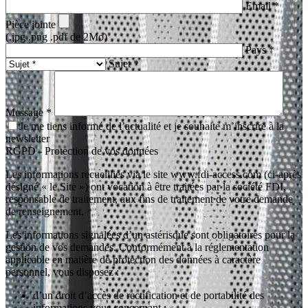
Email *
Pièce jointe
(.jpg .png .pdf de 2Mo)
Pays *
Sujet *
Message *
Je me tiens informé de l’actualité et je souhaite m’inscrire à la
newsletter
RGPD - Protection de vos données
Les informations recueillies via le site www.fdi-access.com (ci-après
désigné « le Site ») ont vocation à être traitées par la société FDI,
responsable de traitement, aux fins de traitement de votre demande
de renseignement.
Les informations signalées d’un astérisque sont obligatoires pour la
gestion de vos demandes. Conformément à la réglementation
applicable en matière de protection des données à caractère
personnel, vous disposez :
d’un droit d’accès de rectification et de portabilité des
informations vous concernant ;