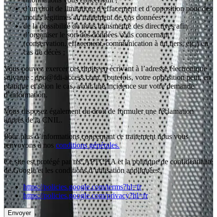
d’un droit de limitation, d’effacement et d’opposition pour des
motifs légitimes au traitement de vos données ;
de la possibilité de nous transmettre des directives afin
d’organiser le sort des données vous concernant
(conservation, effacement, communication à un tiers, etc.) en
cas de décès ;
Vous pouvez exercer ces droits en écrivant à l’adresse électronique
suivante : dpo@fdi-access.com. Toutefois, votre opposition peut, en
pratique et selon le cas, avoir une incidence sur votre demande
d’information.
Vous disposez également du droit de formuler une réclamation
auprès de la CNIL.
Pour plus d’informations concernant ce traitement nous vous
renvoyons à nos
conditions générales.
Ce site est protégé par reCAPTCHA et la politique de confidentialité
de Google et les conditions d’utilisation appliquées.
https://policies.google.com/terms?hl=fr
https://policies.google.com/privacy?hl=fr