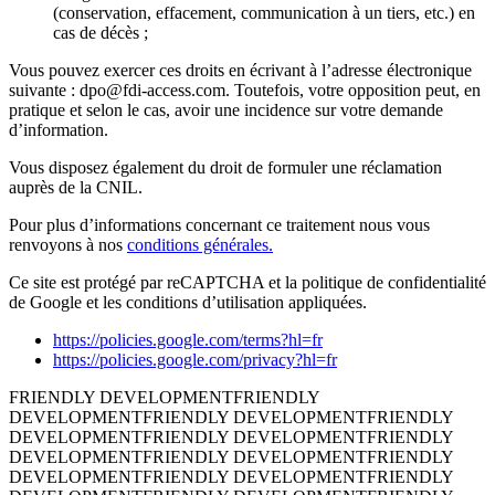
(conservation, effacement, communication à un tiers, etc.) en
cas de décès ;
Vous pouvez exercer ces droits en écrivant à l’adresse électronique
suivante : dpo@fdi-access.com. Toutefois, votre opposition peut, en
pratique et selon le cas, avoir une incidence sur votre demande
d’information.
Vous disposez également du droit de formuler une réclamation
auprès de la CNIL.
Pour plus d’informations concernant ce traitement nous vous
renvoyons à nos
conditions générales.
Ce site est protégé par reCAPTCHA et la politique de confidentialité
de Google et les conditions d’utilisation appliquées.
https://policies.google.com/terms?hl=fr
https://policies.google.com/privacy?hl=fr
FRIENDLY DEVELOPMENT
FRIENDLY
DEVELOPMENT
FRIENDLY DEVELOPMENT
FRIENDLY
DEVELOPMENT
FRIENDLY DEVELOPMENT
FRIENDLY
DEVELOPMENT
FRIENDLY DEVELOPMENT
FRIENDLY
DEVELOPMENT
FRIENDLY DEVELOPMENT
FRIENDLY