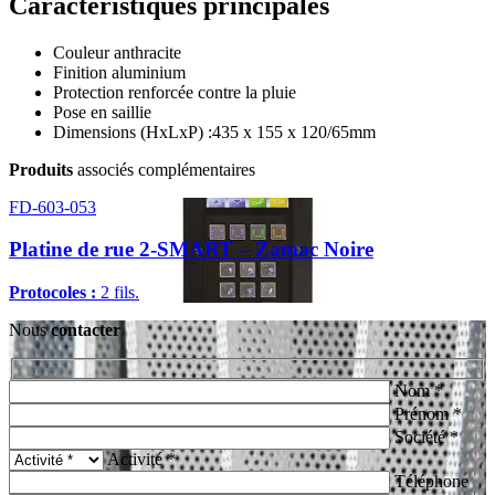
Caractéristiques principales
Couleur anthracite
Finition aluminium
Protection renforcée contre la pluie
Pose en saillie
Dimensions (HxLxP) :435 x 155 x 120/65mm
Produits
associés complémentaires
FD-603-053
Platine de rue 2-SMART – Zamac Noire
Protocoles :
2 fils.
Nous
contacter
Nom *
Prénom *
Société *
Activité *
Téléphone