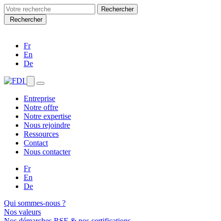
Search
for:
Rechercher
Fr
En
De
Entreprise
Notre offre
Notre expertise
Nous rejoindre
Ressources
Contact
Nous contacter
Fr
En
De
Qui sommes-nous ?
Nos valeurs
Nos démarches RSE & nos certifications