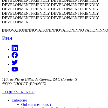
DEVELOPMENT
FRIENDLY DEVELOPMENT
FRIENDLY
DEVELOPMENT
FRIENDLY DEVELOPMENT
FRIENDLY
DEVELOPMENT
FRIENDLY DEVELOPMENT
FRIENDLY
DEVELOPMENT
FRIENDLY DEVELOPMENT
FRIENDLY
DEVELOPMENT
FRIENDLY DEVELOPMENT
FRIENDLY
DEVELOPMENT
INNOVATION
INNOVATION
INNOVATION
INNOVATION
INNO
110 rue Pierre Gilles de Gennes, ZAC Cormier 5
49300 CHOLET (FRANCE)
+33 (0)2 51 61 69 69
Entreprise
Qui sommes-nous ?