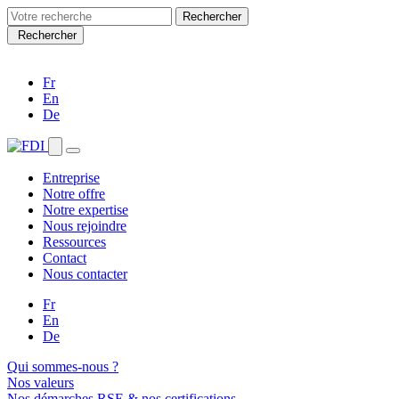
Search
for:
Rechercher
Fr
En
De
Entreprise
Notre offre
Notre expertise
Nous rejoindre
Ressources
Contact
Nous contacter
Fr
En
De
Qui sommes-nous ?
Nos valeurs
Nos démarches RSE & nos certifications