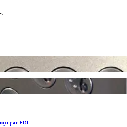
es.
conçu par FDI