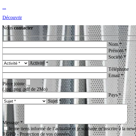
...
Découvrir
Nous
contacter
Nom *
Prénom *
Société *
Activité *
Téléphone
Email *
Pièce jointe
(.jpg .png .pdf de 2Mo)
Pays *
Sujet *
Message *
Je me tiens informé de l’actualité et je souhaite m’inscrire à la news
RGPD - Protection de vos données