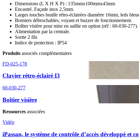
Dimensions (L X H X P) : 135mmx100mmx43mm
Encastré. Façade inox 2,5mm.
Larges touches braille rétro-éclairées diamètre 16mm, leds bleu
Borniers débrochables, voyant et buzzer de fonctionnement.
Boîtier visière pour mise en saillie en option (réf : 60-030-277).
Alimentation par la centrale.
Sortie 2 fils
Indice de protection : IP54
Produits
associés complémentaires
FD-025-178
Clavier rétro-éclairé I3
60-030-277
Boîtier visière
Ressources
associées
Vidéo
iPassan, le système de contrôle d’accès développé et 