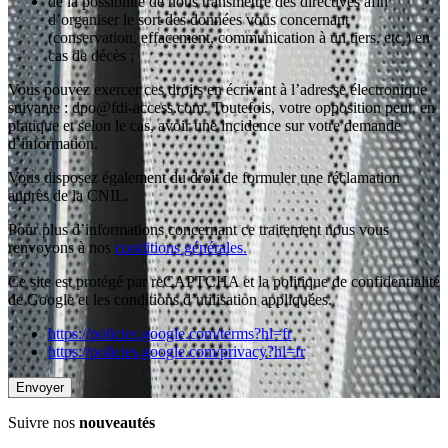
de la possibilité de nous transmettre des directives afin
d’organiser le sort des données vous concernant
(conservation, effacement, communication à un tiers, etc.) en
cas de décès ;
Vous pouvez exercer ces droits en écrivant à l’adresse électronique
suivante : dpo@fdi-access.com. Toutefois, votre opposition peut, en
pratique et selon le cas, avoir une incidence sur votre demande
d’information.
Vous disposez également du droit de formuler une réclamation
auprès de la CNIL.
Pour plus d’informations concernant ce traitement nous vous
renvoyons à nos
conditions générales.
Ce site est protégé par reCAPTCHA et la politique de confidentialité
de Google et les conditions d’utilisation appliquées.
https://policies.google.com/terms?hl=fr
https://policies.google.com/privacy?hl=fr
Suivre nos
nouveautés