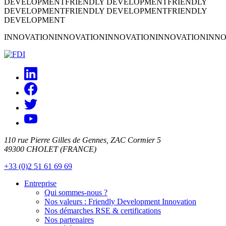
DEVELOPMENT
FRIENDLY DEVELOPMENT
FRIENDLY
DEVELOPMENT
FRIENDLY DEVELOPMENT
FRIENDLY
DEVELOPMENT
INNOVATION
INNOVATION
INNOVATION
INNOVATION
INNO
110 rue Pierre Gilles de Gennes, ZAC Cormier 5
49300 CHOLET (FRANCE)
+33 (0)2 51 61 69 69
Entreprise
Qui sommes-nous ?
Nos valeurs : Friendly Development Innovation
Nos démarches RSE & certifications
Nos partenaires