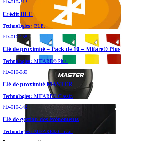
FD-010-213
Crédit BLE
Technologies :
BLE.
FD-010-158
Clé de proximité – Pack de 10 – Mifare® Plus
Technologies :
MIFARE® Plus.
FD-010-080
Clé de proximité MASTER
Technologies :
MIFARE® Classic.
FD-010-142
Clé de gestion des événements
Technologies :
MIFARE® Classic.