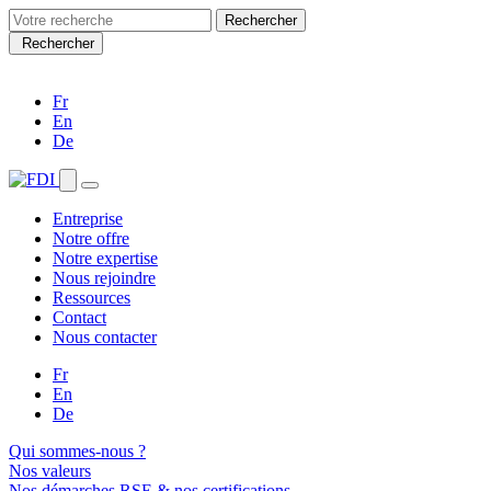
Search
for:
Rechercher
Fr
En
De
Entreprise
Notre offre
Notre expertise
Nous rejoindre
Ressources
Contact
Nous contacter
Fr
En
De
Qui sommes-nous ?
Nos valeurs
Nos démarches RSE & nos certifications