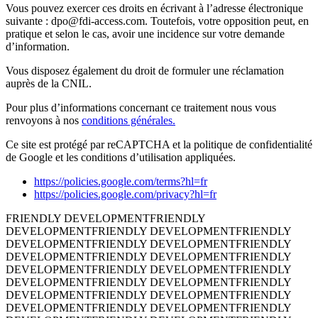
Vous pouvez exercer ces droits en écrivant à l’adresse électronique
suivante : dpo@fdi-access.com. Toutefois, votre opposition peut, en
pratique et selon le cas, avoir une incidence sur votre demande
d’information.
Vous disposez également du droit de formuler une réclamation
auprès de la CNIL.
Pour plus d’informations concernant ce traitement nous vous
renvoyons à nos
conditions générales.
Ce site est protégé par reCAPTCHA et la politique de confidentialité
de Google et les conditions d’utilisation appliquées.
https://policies.google.com/terms?hl=fr
https://policies.google.com/privacy?hl=fr
FRIENDLY DEVELOPMENT
FRIENDLY
DEVELOPMENT
FRIENDLY DEVELOPMENT
FRIENDLY
DEVELOPMENT
FRIENDLY DEVELOPMENT
FRIENDLY
DEVELOPMENT
FRIENDLY DEVELOPMENT
FRIENDLY
DEVELOPMENT
FRIENDLY DEVELOPMENT
FRIENDLY
DEVELOPMENT
FRIENDLY DEVELOPMENT
FRIENDLY
DEVELOPMENT
FRIENDLY DEVELOPMENT
FRIENDLY
DEVELOPMENT
FRIENDLY DEVELOPMENT
FRIENDLY