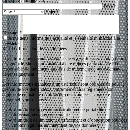
(.jpg .png .pdf de 2Mo)
Pays *
Sujet *
Message *
Je me tiens informé de l’actualité et je souhaite m’inscrire à la
newsletter
RGPD - Protection de vos données
Les informations recueillies via le site www.fdi-access.com (ci-après
désigné « le Site ») ont vocation à être traitées par la société FDI,
responsable de traitement, aux fins de traitement de votre demande
de renseignement.
Les informations signalées d’un astérisque sont obligatoires pour la
gestion de vos demandes. Conformément à la réglementation
applicable en matière de protection des données à caractère
personnel, vous disposez :
d’un droit d’accès de rectification et de portabilité des
informations vous concernant ;
d’un droit de limitation, d’effacement et d’opposition pour des
motifs légitimes au traitement de vos données ;