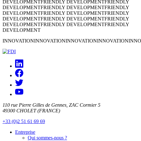
DEVELOPMENT
FRIENDLY DEVELOPMENT
FRIENDLY
DEVELOPMENT
FRIENDLY DEVELOPMENT
FRIENDLY
DEVELOPMENT
FRIENDLY DEVELOPMENT
FRIENDLY
DEVELOPMENT
FRIENDLY DEVELOPMENT
FRIENDLY
DEVELOPMENT
FRIENDLY DEVELOPMENT
FRIENDLY
DEVELOPMENT
INNOVATION
INNOVATION
INNOVATION
INNOVATION
INNO
110 rue Pierre Gilles de Gennes, ZAC Cormier 5
49300 CHOLET (FRANCE)
+33 (0)2 51 61 69 69
Entreprise
Qui sommes-nous ?