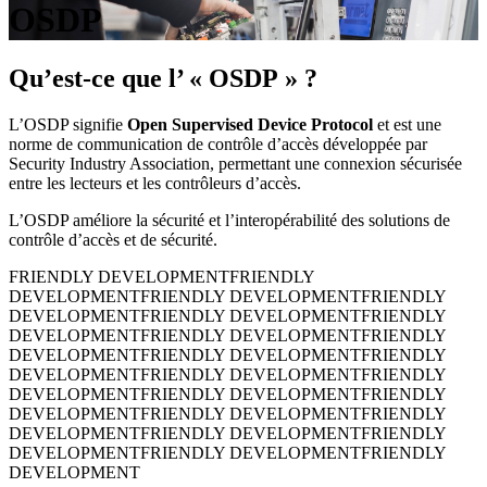
OSDP
Qu’est-ce que l’ « OSDP » ?
L’OSDP signifie
Open Supervised Device Protocol
et est une
norme de communication de contrôle d’accès développée par
Security Industry Association, permettant une connexion sécurisée
entre les lecteurs et les contrôleurs d’accès.
L’OSDP améliore la sécurité et l’interopérabilité des solutions de
contrôle d’accès et de sécurité.
FRIENDLY DEVELOPMENT
FRIENDLY
DEVELOPMENT
FRIENDLY DEVELOPMENT
FRIENDLY
DEVELOPMENT
FRIENDLY DEVELOPMENT
FRIENDLY
DEVELOPMENT
FRIENDLY DEVELOPMENT
FRIENDLY
DEVELOPMENT
FRIENDLY DEVELOPMENT
FRIENDLY
DEVELOPMENT
FRIENDLY DEVELOPMENT
FRIENDLY
DEVELOPMENT
FRIENDLY DEVELOPMENT
FRIENDLY
DEVELOPMENT
FRIENDLY DEVELOPMENT
FRIENDLY
DEVELOPMENT
FRIENDLY DEVELOPMENT
FRIENDLY
DEVELOPMENT
FRIENDLY DEVELOPMENT
FRIENDLY
DEVELOPMENT