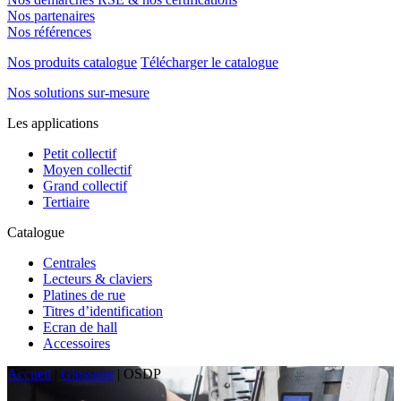
Nos partenaires
Nos références
Nos produits catalogue
Télécharger le catalogue
Nos solutions sur-mesure
Les applications
Petit collectif
Moyen collectif
Grand collectif
Tertiaire
Catalogue
Centrales
Lecteurs & claviers
Platines de rue
Titres d’identification
Ecran de hall
Accessoires
Accueil
|
Glossaire
|
OSDP