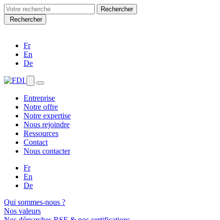
Search
for:
Rechercher
Fr
En
De
Entreprise
Notre offre
Notre expertise
Nous rejoindre
Ressources
Contact
Nous contacter
Fr
En
De
Qui sommes-nous ?
Nos valeurs
Nos démarches RSE & nos certifications