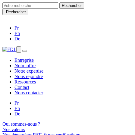
Search
for:
Rechercher
Fr
En
De
Entreprise
Notre offre
Notre expertise
Nous rejoindre
Ressources
Contact
Nous contacter
Fr
En
De
Qui sommes-nous ?
Nos valeurs
Nos démarches RSE & nos certifications