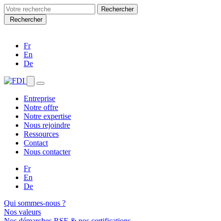
Search
for:
Rechercher
Fr
En
De
Entreprise
Notre offre
Notre expertise
Nous rejoindre
Ressources
Contact
Nous contacter
Fr
En
De
Qui sommes-nous ?
Nos valeurs
Nos démarches RSE & nos certifications