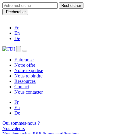
Search
for:
Rechercher
Fr
En
De
Entreprise
Notre offre
Notre expertise
Nous rejoindre
Ressources
Contact
Nous contacter
Fr
En
De
Qui sommes-nous ?
Nos valeurs
Nos démarches RSE & nos certifications