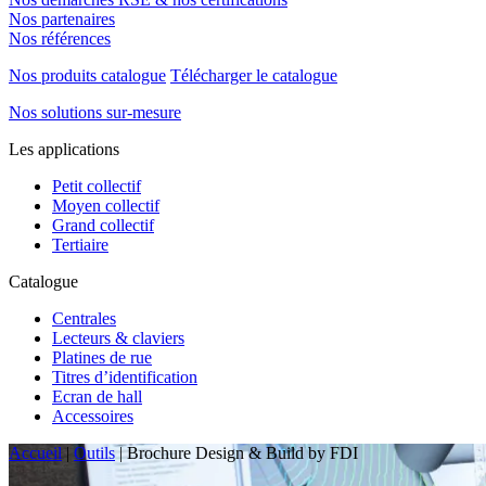
Nos partenaires
Nos références
Nos produits catalogue
Télécharger le catalogue
Nos solutions sur-mesure
Les applications
Petit collectif
Moyen collectif
Grand collectif
Tertiaire
Catalogue
Centrales
Lecteurs & claviers
Platines de rue
Titres d’identification
Ecran de hall
Accessoires
Accueil
|
Outils
|
Brochure Design & Build by FDI