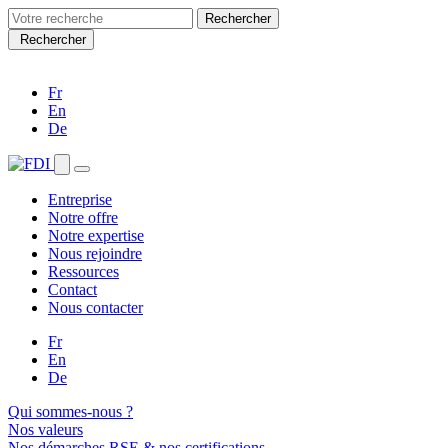
Search
for:
Rechercher
Fr
En
De
Entreprise
Notre offre
Notre expertise
Nous rejoindre
Ressources
Contact
Nous contacter
Fr
En
De
Qui sommes-nous ?
Nos valeurs
Nos démarches RSE & nos certifications