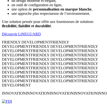
un design moderne et élégant,
un outil de configuration en ligne,
une option de
personnalisation en marque blanche
,
une approche plus respectueuse de l’environnement.
Une solution pensée pour offrir aux fournisseurs de solutions
flexibilité, fiabilité et durabilité
.
Découvrir LiNEGUARD
FRIENDLY DEVELOPMENT
FRIENDLY
DEVELOPMENT
FRIENDLY DEVELOPMENT
FRIENDLY
DEVELOPMENT
FRIENDLY DEVELOPMENT
FRIENDLY
DEVELOPMENT
FRIENDLY DEVELOPMENT
FRIENDLY
DEVELOPMENT
FRIENDLY DEVELOPMENT
FRIENDLY
DEVELOPMENT
FRIENDLY DEVELOPMENT
FRIENDLY
DEVELOPMENT
FRIENDLY DEVELOPMENT
FRIENDLY
DEVELOPMENT
FRIENDLY DEVELOPMENT
FRIENDLY
DEVELOPMENT
FRIENDLY DEVELOPMENT
FRIENDLY
DEVELOPMENT
FRIENDLY DEVELOPMENT
FRIENDLY
DEVELOPMENT
INNOVATION
INNOVATION
INNOVATION
INNOVATION
INNO