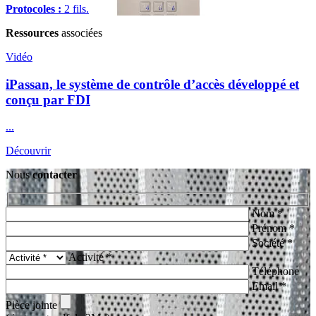
Protocoles :
2 fils.
Ressources
associées
Vidéo
iPassan, le système de contrôle d’accès développé et
conçu par FDI
...
Découvrir
Nous
contacter
Nom *
Prénom *
Société *
Activité *
Téléphone
Email *
Pièce jointe