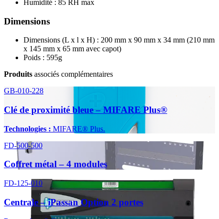
Humidité : 85 RH max
Dimensions
Dimensions (L x l x H) : 200 mm x 90 mm x 34 mm (210 mm
x 145 mm x 65 mm avec capot)
Poids : 595g
Produits
associés complémentaires
GB-010-228
Clé de proximité bleue – MIFARE Plus®
Technologies :
MIFARE® Plus.
FD-500-500
Coffret métal – 4 modules
FD-125-010
Centrale – iPassan Option 2 portes