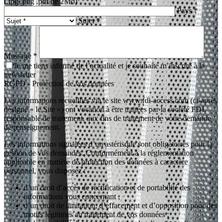
(.jpg .png .pdf de 2Mo)
Pays *
Sujet *
Message *
Je me tiens informé de l’actualité et je souhaite m’inscrire à la
newsletter
RGPD - Protection de vos données
Les informations recueillies via le site www.fdi-access.com (ci-après
désigné « le Site ») ont vocation à être traitées par la société FDI,
responsable de traitement, aux fins de traitement de votre demande
de renseignement.
Les informations signalées d’un astérisque sont obligatoires pour la
gestion de vos demandes. Conformément à la réglementation
applicable en matière de protection des données à caractère
personnel, vous disposez :
d’un droit d’accès de rectification et de portabilité des
informations vous concernant ;
d’un droit de limitation, d’effacement et d’opposition pour des
motifs légitimes au traitement de vos données ;