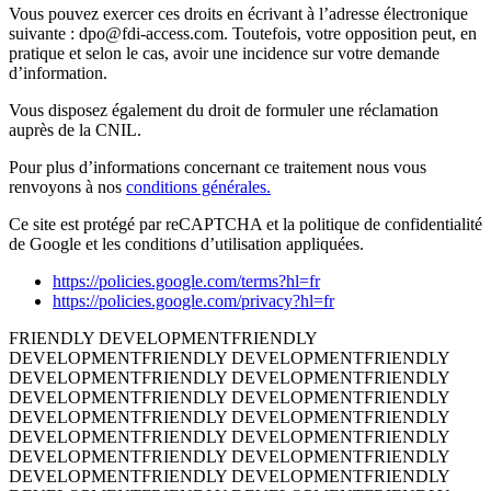
Vous pouvez exercer ces droits en écrivant à l’adresse électronique
suivante : dpo@fdi-access.com. Toutefois, votre opposition peut, en
pratique et selon le cas, avoir une incidence sur votre demande
d’information.
Vous disposez également du droit de formuler une réclamation
auprès de la CNIL.
Pour plus d’informations concernant ce traitement nous vous
renvoyons à nos
conditions générales.
Ce site est protégé par reCAPTCHA et la politique de confidentialité
de Google et les conditions d’utilisation appliquées.
https://policies.google.com/terms?hl=fr
https://policies.google.com/privacy?hl=fr
FRIENDLY DEVELOPMENT
FRIENDLY
DEVELOPMENT
FRIENDLY DEVELOPMENT
FRIENDLY
DEVELOPMENT
FRIENDLY DEVELOPMENT
FRIENDLY
DEVELOPMENT
FRIENDLY DEVELOPMENT
FRIENDLY
DEVELOPMENT
FRIENDLY DEVELOPMENT
FRIENDLY
DEVELOPMENT
FRIENDLY DEVELOPMENT
FRIENDLY
DEVELOPMENT
FRIENDLY DEVELOPMENT
FRIENDLY
DEVELOPMENT
FRIENDLY DEVELOPMENT
FRIENDLY