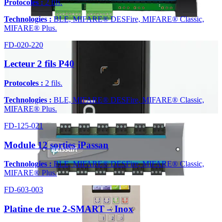
Protocoles :
2 fils.
Technologies :
BLE, MIFARE® DESFire, MIFARE® Classic,
MIFARE® Plus.
FD-020-220
Lecteur 2 fils P40
Protocoles :
2 fils.
Technologies :
BLE, MIFARE® DESFire, MIFARE® Classic,
MIFARE® Plus.
FD-125-021
Module 12 sorties iPassan
Technologies :
BLE, MIFARE® DESFire, MIFARE® Classic,
MIFARE® Plus.
FD-603-003
Platine de rue 2-SMART – Inox