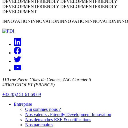
DEVELOPMENT
FRIENDLY DEVELOPMENT
FRIENDLY
DEVELOPMENT
FRIENDLY DEVELOPMENT
FRIENDLY
DEVELOPMENT
INNOVATION
INNOVATION
INNOVATION
INNOVATION
INNO
110 rue Pierre Gilles de Gennes, ZAC Cormier 5
49300 CHOLET (FRANCE)
+33 (0)2 51 61 69 69
Entreprise
Qui sommes-nous ?
Nos valeurs : Friendly Development Innovation
Nos démarches RSE & certifications
Nos partenaires