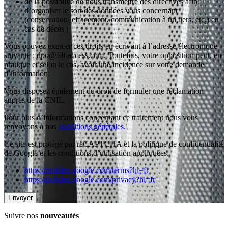
de la possibilité de nous transmettre des directives afin
d’organiser le sort des données vous concernant
(conservation, effacement, communication à un tiers, etc.) en
cas de décès ;
Vous pouvez exercer ces droits en écrivant à l’adresse électronique
suivante : dpo@fdi-access.com. Toutefois, votre opposition peut, en
pratique et selon le cas, avoir une incidence sur votre demande
d’information.
Vous disposez également du droit de formuler une réclamation
auprès de la CNIL.
Pour plus d’informations concernant ce traitement nous vous
renvoyons à nos
conditions générales.
Ce site est protégé par reCAPTCHA et la politique de confidentialité
de Google et les conditions d’utilisation appliquées.
https://policies.google.com/terms?hl=fr
https://policies.google.com/privacy?hl=fr
Suivre nos
nouveautés