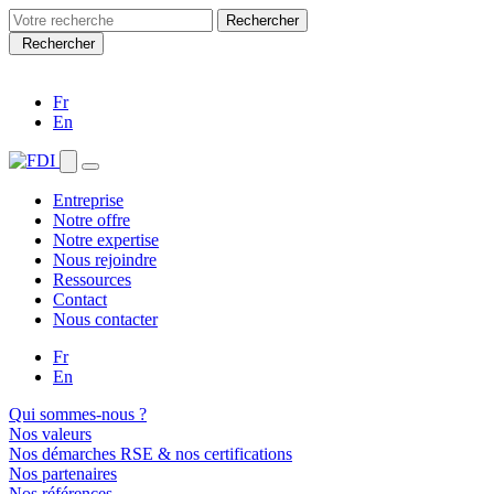
Search
for:
Rechercher
Fr
En
Entreprise
Notre offre
Notre expertise
Nous rejoindre
Ressources
Contact
Nous contacter
Fr
En
Qui sommes-nous ?
Nos valeurs
Nos démarches RSE & nos certifications
Nos partenaires
Nos références