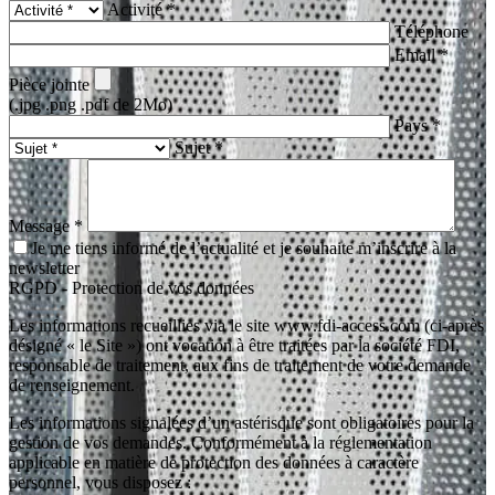
Activité *
Téléphone
Email *
Pièce jointe
(.jpg .png .pdf de 2Mo)
Pays *
Sujet *
Message *
Je me tiens informé de l’actualité et je souhaite m’inscrire à la
newsletter
RGPD - Protection de vos données
Les informations recueillies via le site www.fdi-access.com (ci-après
désigné « le Site ») ont vocation à être traitées par la société FDI,
responsable de traitement, aux fins de traitement de votre demande
de renseignement.
Les informations signalées d’un astérisque sont obligatoires pour la
gestion de vos demandes. Conformément à la réglementation
applicable en matière de protection des données à caractère
personnel, vous disposez :