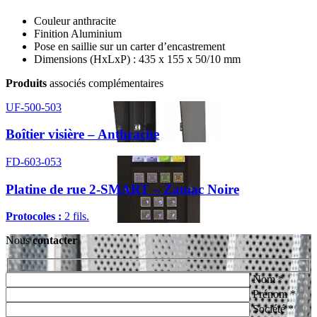
Couleur anthracite
Finition Aluminium
Pose en saillie sur un carter d’encastrement
Dimensions (HxLxP) : 435 x 155 x 50/10 mm
Produits
associés complémentaires
UF-500-503
Boîtier visière – Anthracite
FD-603-053
Platine de rue 2-SMART – Zamac Noire
Protocoles :
2 fils.
Nous
contacter
Nom *
Prénom *
Société *