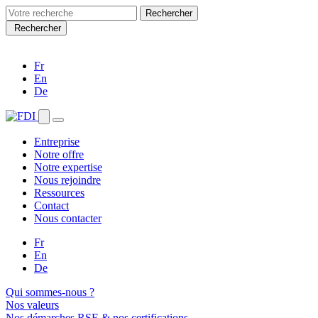
Search
for:
Rechercher
Fr
En
De
Entreprise
Notre offre
Notre expertise
Nous rejoindre
Ressources
Contact
Nous contacter
Fr
En
De
Qui sommes-nous ?
Nos valeurs
Nos démarches RSE & nos certifications