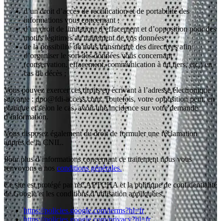
d’un droit d’accès de rectification et de portabilité des
informations vous concernant ;
d’un droit de limitation, d’effacement et d’opposition pour des
motifs légitimes au traitement de vos données ;
de la possibilité de nous transmettre des directives afin
d’organiser le sort des données vous concernant
(conservation, effacement, communication à un tiers, etc.) en
cas de décès ;
Vous pouvez exercer ces droits en écrivant à l’adresse électronique
suivante : dpo@fdi-access.com. Toutefois, votre opposition peut, en
pratique et selon le cas, avoir une incidence sur votre demande
d’information.
Vous disposez également du droit de formuler une réclamation
auprès de la CNIL.
Pour plus d’informations concernant ce traitement nous vous
renvoyons à nos
conditions générales.
Ce site est protégé par reCAPTCHA et la politique de confidentialité
de Google et les conditions d’utilisation appliquées.
https://policies.google.com/terms?hl=fr
https://policies.google.com/privacy?hl=fr