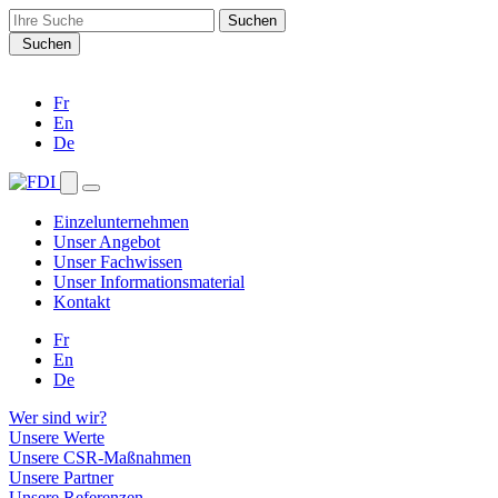
Search
for:
Suchen
Fr
En
De
Einzelunternehmen
Unser Angebot
Unser Fachwissen
Unser Informationsmaterial
Kontakt
Fr
En
De
Wer sind wir?
Unsere Werte
Unsere CSR-Maßnahmen
Unsere Partner
Unsere Referenzen