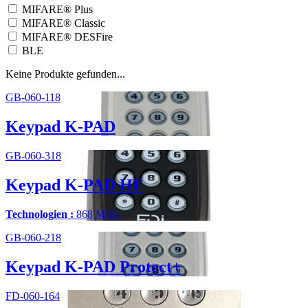
MIFARE® Plus
MIFARE® Classic
MIFARE® DESFire
BLE
Keine Produkte gefunden...
GB-060-118
Keypad K-PAD
GB-060-318
Keypad K-PAD HF
Technologien :
868 MHz.
GB-060-218
Keypad K-PAD Protect+
FD-060-164