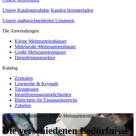
Unsere Katalogprodukte
Katalog herunterladen
Unsere maßgeschneiderten Lösungen
Die Anwendungen
Kleine Mehrparteienhäuser
Mittelgroße Mehrparteienhäuser
Große Mehrparteienhäuser
Dienstleistungssektor
Katalog
Zentralen
Lesegeräte & Keypads
Türstationen
Identifizierungsmöglichkeiten
Bildschirm für Eingangsbereiche
Zubehör
Home
|
Anwendungen
|
Kleine Mehrparteienhäuser
Die verschiedenen Bedürfnisse