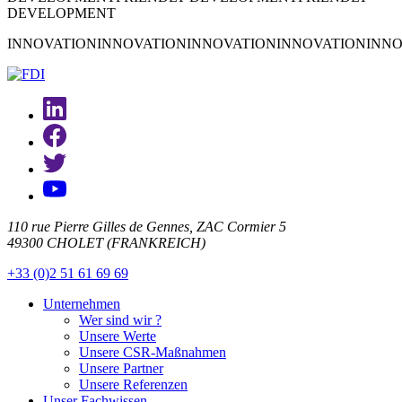
DEVELOPMENT
INNOVATION
INNOVATION
INNOVATION
INNOVATION
INNO
110 rue Pierre Gilles de Gennes, ZAC Cormier 5
49300 CHOLET (FRANKREICH)
+33 (0)2 51 61 69 69
Unternehmen
Wer sind wir ?
Unsere Werte
Unsere CSR-Maßnahmen
Unsere Partner
Unsere Referenzen
Unser Fachwissen