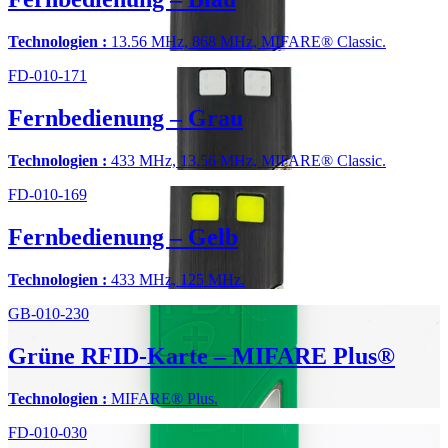
Technologien :
13.56 MHz, 868 MHz, MIFARE® Classic.
FD-010-171
Fernbedienung – Grau
Technologien :
433 MHz, 13.56 MHz, MIFARE® Classic.
FD-010-169
Fernbedienung – Gelb
Technologien :
433 MHz, 125 MHz.
GB-010-230
Grüne RFID-Karte – MIFARE Plus®
Technologien :
MIFARE® Plus.
FD-010-030