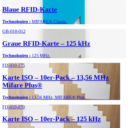
Blaue RFID-Karte
Technologien :
MIFARE® Classic.
GB-010-012
Graue RFID-Karte – 125 kHz
Technologien :
125 MHz.
FD-010-175
Karte ISO – 10er-Pack – 13,56 MHz
Mifare Plus®
Technologien :
13.56 MHz, MIFARE® Plus.
FD-010-070
Karte ISO – 10er-Pack – 125 kHz