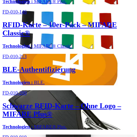
Technologien :
MIFARE® Plus.
FD-010-146
RFID-Karte – 10er-Pack – MIFARE
Classic®
Technologien :
MIFARE® Classic.
FD-010-213
BLE-Authentifizierung
Technologien :
BLE.
FD-010-200
Schwarze RFID-Karte – Ohne Logo –
MIFARE Plus®
Technologien :
MIFARE® Plus.