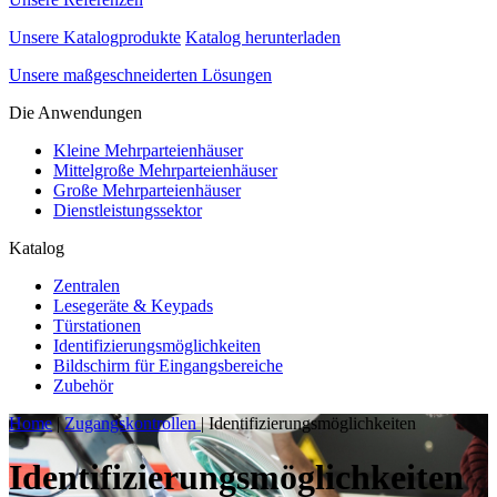
Unsere Katalogprodukte
Katalog herunterladen
Unsere maßgeschneiderten Lösungen
Die Anwendungen
Kleine Mehrparteienhäuser
Mittelgroße Mehrparteienhäuser
Große Mehrparteienhäuser
Dienstleistungssektor
Katalog
Zentralen
Lesegeräte & Keypads
Türstationen
Identifizierungsmöglichkeiten
Bildschirm für Eingangsbereiche
Zubehör
Home
|
Zugangskontrollen
|
Identifizierungsmöglichkeiten
Identifizierungsmöglichkeiten