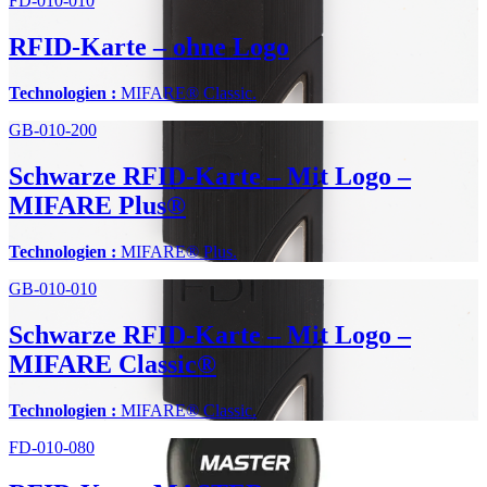
FD-010-010
RFID-Karte – ohne Logo
Technologien :
MIFARE® Classic.
GB-010-200
Schwarze RFID-Karte – Mit Logo –
MIFARE Plus®
Technologien :
MIFARE® Plus.
GB-010-010
Schwarze RFID-Karte – Mit Logo –
MIFARE Classic®
Technologien :
MIFARE® Classic.
FD-010-080