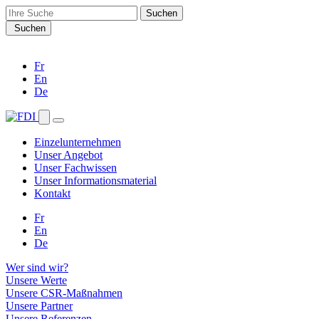
Search
for:
Suchen
Fr
En
De
Einzelunternehmen
Unser Angebot
Unser Fachwissen
Unser Informationsmaterial
Kontakt
Fr
En
De
Wer sind wir?
Unsere Werte
Unsere CSR-Maßnahmen
Unsere Partner
Unsere Referenzen