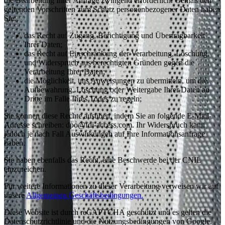
die Bearbeitung Ihrer Anfrage zwingend erforderlich. Gemäß den
geltenden Vorschriften zum Schutz personenbezogener Daten haben
Sie:
das Recht auf Zugang, Berichtigung und Übertragbarkeit
Ihrer Daten;
das Recht auf Einschränkung der Verarbeitung, Löschung
und Widerspruch aus berechtigten Gründen gegen die
Verarbeitung Ihrer Daten;
die Möglichkeit, uns Anweisungen zu übermitteln, um die
Aufbewahrung, Löschung oder Weitergabe Ihrer Daten an
Dritte im Falle Ihres Todes zu regeln;
Sie können diese Rechte ausüben, indem Sie an folgende E-Mail-
Adresse schreiben: dpo@fdi-access.com. Ihr Widerspruch kann
jedoch je nach Fall Auswirkungen auf Ihre Informationsanfrage
haben.
Sie haben ebenfalls das Recht, eine Beschwerde bei der CNIL
einzureichen.
Für weitere Informationen zu dieser Verarbeitung verweisen wir auf
unsere
Allgemeinen Geschäftsbedingungen.
Diese Website ist durch reCAPTCHA geschützt und es gelten die
Datenschutzrichtlinie und die Nutzungsbedingungen von Google.