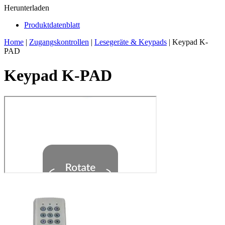
Herunterladen
Produktdatenblatt
Home
|
Zugangskontrollen
|
Lesegeräte & Keypads
|
Keypad K-
PAD
Keypad K-PAD