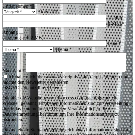
Unternehmen *
Aktivität *
Telefon
E-Mail *
Anhang
(.jpg .png .pdf 2 MB)
Land *
Thema *
Nachricht *
Ich halte mich über aktuelle Ereignisse auf dem Laufenden und
möchte den Newsletter abonnieren.
DSGVO - Schutz Ihrer Daten
Die über die Website www.fdi-access.com (nachfolgend „die
Website“ genannt) erhobenen Informationen sind zur Verarbeitung
durch das Unternehmen FDI, den Verantwortlichen für die
Datenverarbeitung, bestimmt, um Ihre Informationsanfrage zu
bearbeiten.
Die mit einem Sternchen gekennzeichneten Informationen sind für