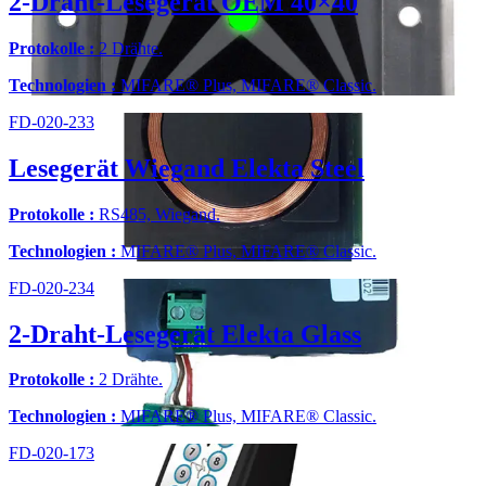
2-Draht-Lesegerät OEM 40×40
Protokolle :
2 Drähte.
Technologien :
MIFARE® Plus, MIFARE® Classic.
FD-020-233
Lesegerät Wiegand Elekta Steel
Protokolle :
RS485, Wiegand.
Technologien :
MIFARE® Plus, MIFARE® Classic.
FD-020-234
2-Draht-Lesegerät Elekta Glass
Protokolle :
2 Drähte.
Technologien :
MIFARE® Plus, MIFARE® Classic.
FD-020-173