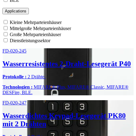
BLE
Applications
Kleine Mehrparteienhäuser
Mittelgroße Mehrparteienhäuser
Große Mehrparteienhäuser
Dienstleistungssektor
FD-020-245
Wasserresistentes 2-Draht-Lesegerät P40
Protokolle :
2 Drähte.
Technologien :
MIFARE® Plus, MIFARE® Classic, MIFARE®
DESFire, BLE.
FD-020-247​
Wasserdichtes Keypad-Lesegerät PK80
mit 2 Drähten