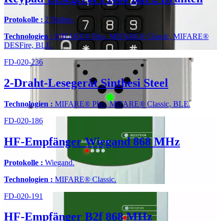
Protokolle :
2 Drähte.
Technologien :
MIFARE® Plus, MIFARE® Classic, MIFARE®
DESFire, BLE.
FD-020-236
2-Draht-Lesegerät Sinthesi Steel
Technologien :
MIFARE® Plus, MIFARE® Classic, BLE.
FD-020-186
HF-Empfänger Wiegand 868 MHz
Protokolle :
Wiegand.
Technologien :
MIFARE® Classic.
FD-020-191
HF-Empfänger B2f 868 MHz