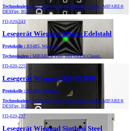
Technologien :
MIFARE® Plus, MIFARE® Classic, MIFARE®
DESFire, BLE.
FD-020-243
Lesegerät Wiegand/RS485 Edelstahl
Protokolle :
RS485, Wiegand.
Technologien :
MIFARE® Plus, MIFARE® Classic.
FD-020-225
Lesegerät Wiegand/RS485 P80
Protokolle :
RS485, Wiegand.
Technologien :
MIFARE® Plus, MIFARE® Classic, MIFARE®
DESFire, BLE.
FD-020-237
Lesegerät Wiegand Sinthesi Steel