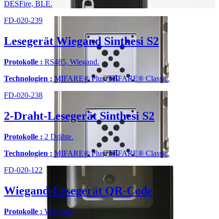
DESFire, BLE.
FD-020-239
Lesegerät Wiegand Sinthesi S2
Protokolle :
RS485, Wiegand.
Technologien :
MIFARE® Plus, MIFARE® Classic.
FD-020-238
2-Draht-Lesegerät Sinthesi S2
Protokolle :
2 Drähte.
Technologien :
MIFARE® Plus, MIFARE® Classic.
FD-020-122
Wiegand-Lesegerät QR-Code
Protokolle :
Wiegand.