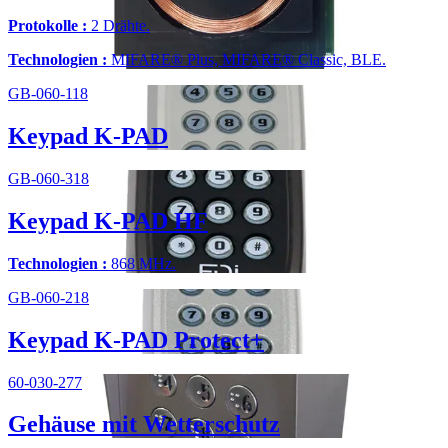
Protokolle :
2 Drähte.
Technologien :
MIFARE® Plus, MIFARE® Classic, BLE.
GB-060-118
Keypad K-PAD
GB-060-318
Keypad K-PAD HF
Technologien :
868 MHz.
GB-060-218
Keypad K-PAD Protect+
60-030-277
Gehäuse mit Wetterschutz