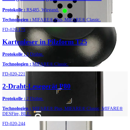
Protokolle :
RS485, Wiegand.
Technologien :
MIFARE® Plus, MIFARE® Classic.
FD-020-175
Kartenleser in Pilzform T25
Protokolle :
2 Drähte.
Technologien :
MIFARE® Classic.
FD-020-221
2-Draht-Lesegerät P80
Protokolle :
2 Drähte.
Technologien :
MIFARE® Plus, MIFARE® Classic, MIFARE®
DESFire, BLE.
FD-020-244