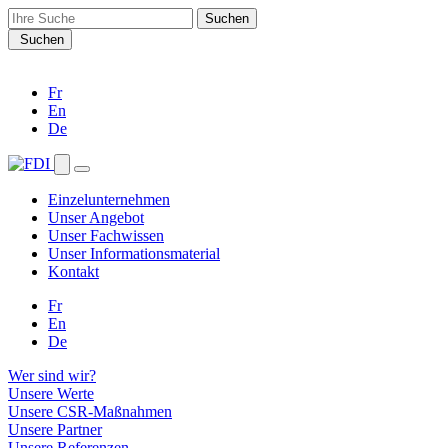
Search
for:
Suchen
Fr
En
De
Einzelunternehmen
Unser Angebot
Unser Fachwissen
Unser Informationsmaterial
Kontakt
Fr
En
De
Wer sind wir?
Unsere Werte
Unsere CSR-Maßnahmen
Unsere Partner
Unsere Referenzen