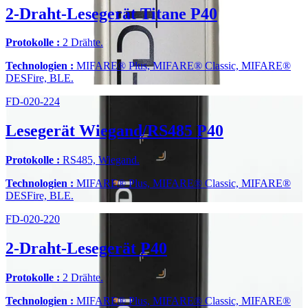
2-Draht-Lesegerät Titane P40
Protokolle :
2 Drähte.
Technologien :
MIFARE® Plus, MIFARE® Classic, MIFARE®
DESFire, BLE.
FD-020-224
Lesegerät Wiegand/RS485 P40
Protokolle :
RS485, Wiegand.
Technologien :
MIFARE® Plus, MIFARE® Classic, MIFARE®
DESFire, BLE.
FD-020-220
2-Draht-Lesegerät P40
Protokolle :
2 Drähte.
Technologien :
MIFARE® Plus, MIFARE® Classic, MIFARE®