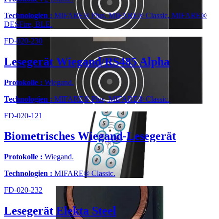
Technologien :
MIFARE® Plus, MIFARE® Classic, MIFARE®
DESFire, BLE.
FD-020-230
Lesegerät Wiegand/RS485 Alpha
Protokolle :
Wiegand.
Technologien :
MIFARE® Plus, MIFARE® Classic.
FD-020-121
Biometrisches Wiegand-Lesegerät
Protokolle :
Wiegand.
Technologien :
MIFARE® Classic.
FD-020-232
Lesegerät Elekta Steel