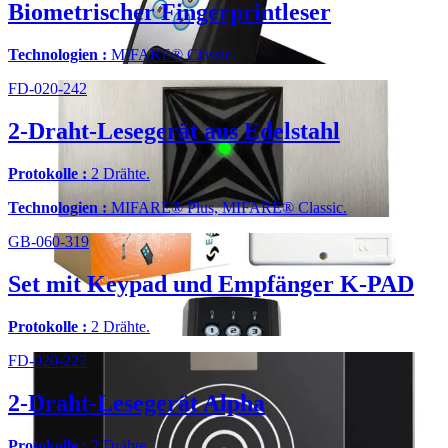
Biometrischer Fingerprintleser
Technologien :
MIFARE® Classic.
FD-020-242
2-Draht-Lesegerät aus Edelstahl
Protokolle :
2 Drähte.
Technologien :
MIFARE® Plus, MIFARE® Classic.
GB-060-319
Set mit Keypad und Empfänger K-PAD
Protokolle :
2 Drähte.
FD-020-227
2-Draht-Lesegerät Alpha
Protokolle :
2 Drähte.