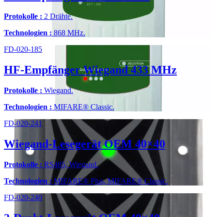
Protokolle :
2 Drähte.
Technologien :
868 MHz.
FD-020-185
HF-Empfänger Wiegand 433 MHz
Protokolle :
Wiegand.
Technologien :
MIFARE® Classic.
FD-020-241
Wiegand-Lesegerät OEM 40×40
Protokolle :
RS485, Wiegand.
Technologien :
MIFARE® Plus, MIFARE® Classic.
FD-020-240