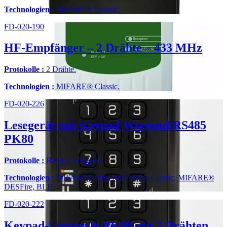
Technologien :
MIFARE® Classic.
FD-020-190
HF-Empfänger – 2 Drähte – 433 MHz
Protokolle :
2 Drähte.
Technologien :
MIFARE® Classic.
FD-020-226
Lesegerät mit Keypad Wiegand/RS485
PK80
Protokolle :
RS485, Wiegand.
Technologien :
MIFARE® Plus, MIFARE® Classic, MIFARE®
DESFire, BLE.
FD-020-222
Keypad-Lesegerät PK80 mit 2 Drähten