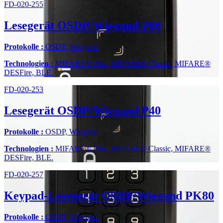
FD-020-255
Lesegerät OSDP/Wiegand P80
Protokolle :
OSDP, Wiegand.
Technologien :
MIFARE® Plus, MIFARE® Classic, MIFARE®
DESFire, BLE.
FD-020-253
Lesegerät OSDP/Wiegand P40
Protokolle :
OSDP, Wiegand.
Technologien :
MIFARE® Plus, MIFARE® Classic, MIFARE®
DESFire, BLE.
FD-020-257
Keypad-Lesegerät OSDP/Wiegand PK80
Protokolle :
OSDP, Wiegand.