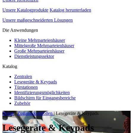
Unsere Katalogprodukte
Katalog herunterladen
Unsere maßgeschneiderten Lösungen
Die Anwendungen
Kleine Mehrparteienhäuser
Mittelgroße Mehrparteienhäuser
Große Mehrparteienhäuser
Dienstleistungssektor
Katalog
Zentralen
Lesegeräte & Keypads
Türstationen
Identifizierungsmöglichkeiten
Bildschirm für Eingangsbereiche
Zubehör
Home
|
Zugangskontrollen
|
Lesegeräte & Keypads
Lesegeräte & Keypads