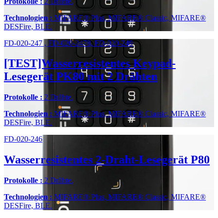
Protokolle :
2 Drähte.
Technologien :
MIFARE® Plus, MIFARE® Classic, MIFARE®
DESFire, BLE.
FD-020-247 , FD-020-2478, FD-020-249
[TEST]Wasserresistentes Keypad-
Lesegerät PK80 mit 2 Drähten
Protokolle :
2 Drähte.
Technologien :
MIFARE® Plus, MIFARE® Classic, MIFARE®
DESFire, BLE.
FD-020-246
Wasserresistentes 2-Draht-Lesegerät P80
Protokolle :
2 Drähte.
Technologien :
MIFARE® Plus, MIFARE® Classic, MIFARE®
DESFire, BLE.