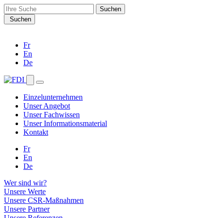
Search
for:
Suchen
Fr
En
De
Einzelunternehmen
Unser Angebot
Unser Fachwissen
Unser Informationsmaterial
Kontakt
Fr
En
De
Wer sind wir?
Unsere Werte
Unsere CSR-Maßnahmen
Unsere Partner
Unsere Referenzen