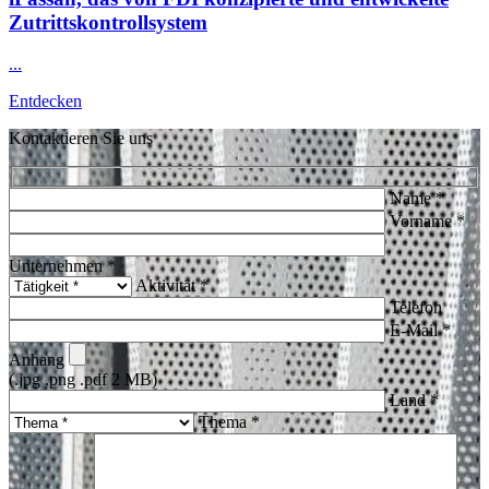
Zutrittskontrollsystem
...
Entdecken
Kontaktieren Sie uns
Name *
Vorname *
Unternehmen *
Aktivität *
Telefon
E-Mail *
Anhang
(.jpg .png .pdf 2 MB)
Land *
Thema *