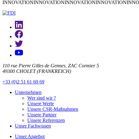
INNOVATION
INNOVATION
INNOVATION
INNOVATION
INNO
110 rue Pierre Gilles de Gennes, ZAC Cormier 5
49300 CHOLET (FRANKREICH)
+33 (0)2 51 61 69 69
Unternehmen
Wer sind wir ?
Unsere Werte
Unsere CSR-Maßnahmen
Unsere Partner
Unsere Referenzen
Unser Fachwissen
Unser Angebot