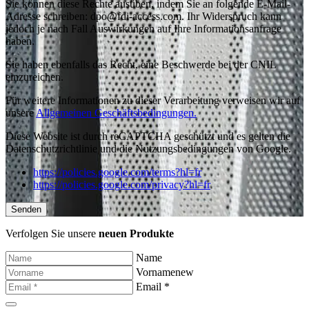
Sie können diese Rechte ausüben, indem Sie an folgende E-Mail-
Adresse schreiben: dpo@fdi-access.com. Ihr Widerspruch kann
jedoch je nach Fall Auswirkungen auf Ihre Informationsanfrage
haben.
Sie haben ebenfalls das Recht, eine Beschwerde bei der CNIL
einzureichen.
Für weitere Informationen zu dieser Verarbeitung verweisen wir auf
unsere
Allgemeinen Geschäftsbedingungen.
Diese Website ist durch reCAPTCHA geschützt und es gelten die
Datenschutzrichtlinie und die Nutzungsbedingungen von Google.
https://policies.google.com/terms?hl=fr
https://policies.google.com/privacy?hl=fr
Verfolgen Sie unsere
neuen Produkte
Name
Vornamenew
Email *