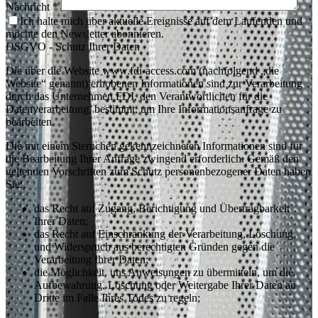
Nachricht *
Ich halte mich über aktuelle Ereignisse auf dem Laufenden und
möchte den Newsletter abonnieren.
DSGVO - Schutz Ihrer Daten
Die über die Website www.fdi-access.com (nachfolgend „die
Website“ genannt) erhobenen Informationen sind zur Verarbeitung
durch das Unternehmen FDI, den Verantwortlichen für die
Datenverarbeitung, bestimmt, um Ihre Informationsanfrage zu
bearbeiten.
Die mit einem Sternchen gekennzeichneten Informationen sind für
die Bearbeitung Ihrer Anfrage zwingend erforderlich. Gemäß den
geltenden Vorschriften zum Schutz personenbezogener Daten haben
Sie:
das Recht auf Zugang, Berichtigung und Übertragbarkeit
Ihrer Daten;
das Recht auf Einschränkung der Verarbeitung, Löschung
und Widerspruch aus berechtigten Gründen gegen die
Verarbeitung Ihrer Daten;
die Möglichkeit, uns Anweisungen zu übermitteln, um die
Aufbewahrung, Löschung oder Weitergabe Ihrer Daten an
Dritte im Falle Ihres Todes zu regeln;