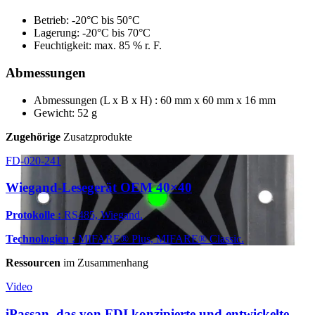
Betrieb: -20°C bis 50°C
Lagerung: -20°C bis 70°C
Feuchtigkeit: max. 85 % r. F.
Abmessungen
Abmessungen (L x B x H) : 60 mm x 60 mm x 16 mm
Gewicht: 52 g
Zugehörige
Zusatzprodukte
FD-020-241
Wiegand-Lesegerät OEM 40×40
Protokolle :
RS485, Wiegand.
Technologien :
MIFARE® Plus, MIFARE® Classic.
Ressourcen
im Zusammenhang
Video
iPassan, das von FDI konzipierte und entwickelte