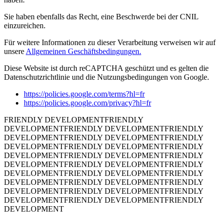
Sie haben ebenfalls das Recht, eine Beschwerde bei der CNIL
einzureichen.
Für weitere Informationen zu dieser Verarbeitung verweisen wir auf
unsere
Allgemeinen Geschäftsbedingungen.
Diese Website ist durch reCAPTCHA geschützt und es gelten die
Datenschutzrichtlinie und die Nutzungsbedingungen von Google.
https://policies.google.com/terms?hl=fr
https://policies.google.com/privacy?hl=fr
FRIENDLY DEVELOPMENT
FRIENDLY
DEVELOPMENT
FRIENDLY DEVELOPMENT
FRIENDLY
DEVELOPMENT
FRIENDLY DEVELOPMENT
FRIENDLY
DEVELOPMENT
FRIENDLY DEVELOPMENT
FRIENDLY
DEVELOPMENT
FRIENDLY DEVELOPMENT
FRIENDLY
DEVELOPMENT
FRIENDLY DEVELOPMENT
FRIENDLY
DEVELOPMENT
FRIENDLY DEVELOPMENT
FRIENDLY
DEVELOPMENT
FRIENDLY DEVELOPMENT
FRIENDLY
DEVELOPMENT
FRIENDLY DEVELOPMENT
FRIENDLY
DEVELOPMENT
FRIENDLY DEVELOPMENT
FRIENDLY
DEVELOPMENT