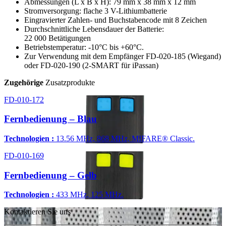
Abmessungen (L x B x H): 79 mm x 38 mm x 12 mm
Stromversorgung: flache 3 V-Lithiumbatterie
Eingravierter Zahlen- und Buchstabencode mit 8 Zeichen
Durchschnittliche Lebensdauer der Batterie:
22 000 Betätigungen
Betriebstemperatur: -10°C bis +60°C.
Zur Verwendung mit dem Empfänger FD-020-185 (Wiegand)
oder FD-020-190 (2-SMART für iPassan)
Zugehörige
Zusatzprodukte
FD-010-172
Fernbedienung – Blau
Technologien :
13.56 MHz, 868 MHz, MIFARE® Classic.
FD-010-169
Fernbedienung – Gelb
Technologien :
433 MHz, 125 MHz.
Kontaktieren Sie uns