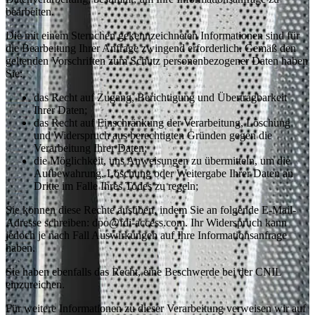
bearbeiten.
Die mit einem Sternchen gekennzeichneten Informationen sind für
die Bearbeitung Ihrer Anfrage zwingend erforderlich. Gemäß den
geltenden Vorschriften zum Schutz personenbezogener Daten haben
Sie:
das Recht auf Zugang, Berichtigung und Übertragbarkeit
Ihrer Daten;
das Recht auf Einschränkung der Verarbeitung, Löschung
und Widerspruch aus berechtigten Gründen gegen die
Verarbeitung Ihrer Daten;
die Möglichkeit, uns Anweisungen zu übermitteln, um die
Aufbewahrung, Löschung oder Weitergabe Ihrer Daten an
Dritte im Falle Ihres Todes zu regeln;
Sie können diese Rechte ausüben, indem Sie an folgende E-Mail-
Adresse schreiben: dpo@fdi-access.com. Ihr Widerspruch kann
jedoch je nach Fall Auswirkungen auf Ihre Informationsanfrage
haben.
Sie haben ebenfalls das Recht, eine Beschwerde bei der CNIL
einzureichen.
Für weitere Informationen zu dieser Verarbeitung verweisen wir auf