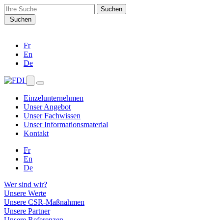
Search
for:
Suchen
Fr
En
De
Einzelunternehmen
Unser Angebot
Unser Fachwissen
Unser Informationsmaterial
Kontakt
Fr
En
De
Wer sind wir?
Unsere Werte
Unsere CSR-Maßnahmen
Unsere Partner
Unsere Referenzen