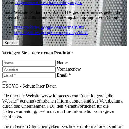
unsere
Allgemeinen Geschäftsbedingungen.
Diese Website ist durch reCAPTCHA geschützt und es gelten die
Datenschutzrichtlinie und die Nutzungsbedingungen von Google.
https://policies.google.com/terms?hl=fr
https://policies.google.com/privacy?hl=fr
Verfolgen Sie unsere
neuen Produkte
Name
Vornamenew
Email *
DSGVO - Schutz Ihrer Daten
Die über die Website www.fdi-access.com (nachfolgend „die
Website“ genannt) erhobenen Informationen sind zur Verarbeitung
durch das Unternehmen FDI, den Verantwortlichen für die
Datenverarbeitung, bestimmt, um Ihre Informationsanfrage zu
bearbeiten.
Die mit einem Sternchen gekennzeichneten Informationen sind für