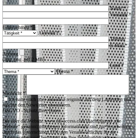
Name *
Vorname *
Unternehmen *
Aktivität *
Telefon
E-Mail *
Anhang
(.jpg .png .pdf 2 MB)
Land *
Thema *
Nachricht *
Ich halte mich über aktuelle Ereignisse auf dem Laufenden und
möchte den Newsletter abonnieren.
DSGVO - Schutz Ihrer Daten
Die über die Website www.fdi-access.com (nachfolgend „die
Website“ genannt) erhobenen Informationen sind zur Verarbeitung
durch das Unternehmen FDI, den Verantwortlichen für die
Datenverarbeitung, bestimmt, um Ihre Informationsanfrage zu