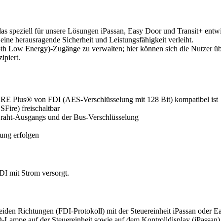
as speziell für unsere Lösungen iPassan, Easy Door und Transit+ entw
ine herausragende Sicherheit und Leistungsfähigkeit verleiht.
oth Low Energy)-Zugänge zu verwalten; hier können sich die Nutzer übe
ipiert.
E Plus® von FDI (AES-Verschlüsselung mit 128 Bit) kompatibel ist
Fire) freischaltbar
-Draht-Ausgangs und der Bus-Verschlüsselung
nung erfolgen
FDI mit Strom versorgt.
den Richtungen (FDI-Protokoll) mit der Steuereinheit iPassan oder Easy
ED-Lampe auf der Steuereinheit sowie auf dem Kontrolldisplay (iPassan)