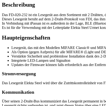
Beschreibung
Das FD-020-232 ist ein Lesegerät aus dem Sortiment mit 2 Drähten, d
Dieses Lesegerät beruht auf dem 2-Draht-Protokoll von FDI, das ihm e
In Verbindung mit iPassan ist es außerdem in der Lage, BLE (Blueto
Es ist für die Verwendung mit der Leiterplatte Elekta Steel Urmet konz
Haupteigenschaften
Lesegerät, das mit den Modellen MIFARE Classic® und MIFAR
Als Option (gegen Aufpreis) für alle MIFARE® (Light und DES
Verstärkte Sicherheit und problemlose Installation dank des 2
Integrierte LED-Lampen und Signalton
Updates der Firmware können falls erforderlich aus der Entfer
Stromversorgung
Das Lesegerät Elekta Steel wird über die Zutrittskontrolleinheit von 
Kommunikation
Über seinen 2-Draht-Bus kommuniziert das Lesegerät permanent in bei
Lesegerät richtig verbunden ist, und zeigt diesen Status über eine L