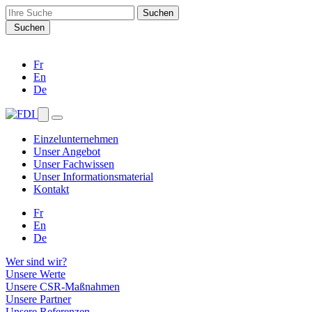
Search
for:
Suchen
Fr
En
De
Einzelunternehmen
Unser Angebot
Unser Fachwissen
Unser Informationsmaterial
Kontakt
Fr
En
De
Wer sind wir?
Unsere Werte
Unsere CSR-Maßnahmen
Unsere Partner
Unsere Referenzen