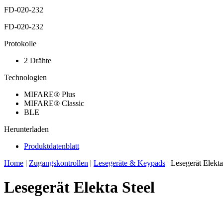
FD-020-232
FD-020-232
Protokolle
2 Drähte
Technologien
MIFARE® Plus
MIFARE® Classic
BLE
Herunterladen
Produktdatenblatt
Home
|
Zugangskontrollen
|
Lesegeräte & Keypads
|
Lesegerät Elekta
Lesegerät Elekta Steel