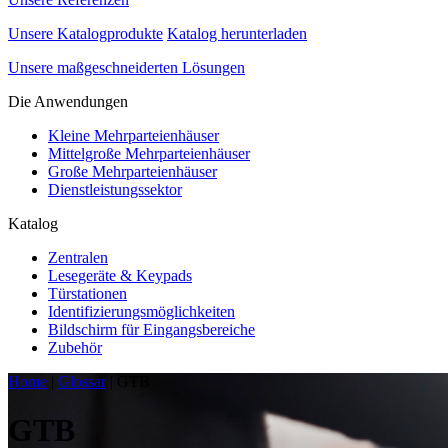
Unsere Katalogprodukte
Katalog herunterladen
Unsere maßgeschneiderten Lösungen
Die Anwendungen
Kleine Mehrparteienhäuser
Mittelgroße Mehrparteienhäuser
Große Mehrparteienhäuser
Dienstleistungssektor
Katalog
Zentralen
Lesegeräte & Keypads
Türstationen
Identifizierungsmöglichkeiten
Bildschirm für Eingangsbereiche
Zubehör
Home
|
Glossar
|
GTB
GTB