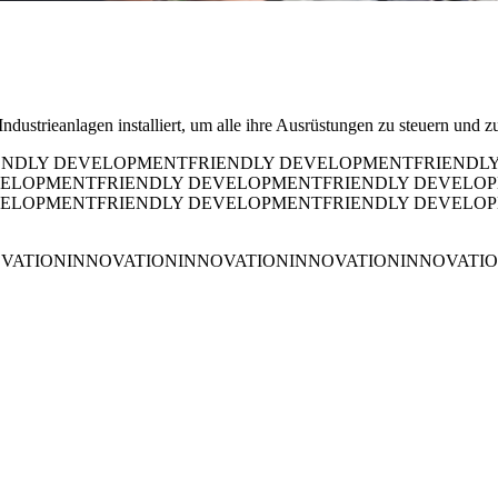
dustrieanlagen installiert, um alle ihre Ausrüstungen zu steuern und 
ENDLY DEVELOPMENT
FRIENDLY DEVELOPMENT
FRIENDL
VELOPMENT
FRIENDLY DEVELOPMENT
FRIENDLY DEVELO
VELOPMENT
FRIENDLY DEVELOPMENT
FRIENDLY DEVELO
VATION
INNOVATION
INNOVATION
INNOVATION
INNOVATI