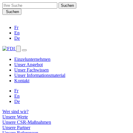
Search
for:
Suchen
Fr
En
De
Einzelunternehmen
Unser Angebot
Unser Fachwissen
Unser Informationsmaterial
Kontakt
Fr
En
De
Wer sind wir?
Unsere Werte
Unsere CSR-Maßnahmen
Unsere Partner
Unsere Referenzen