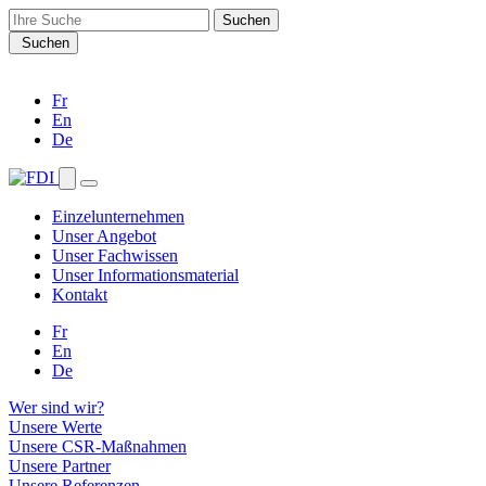
Search
for:
Suchen
Fr
En
De
Einzelunternehmen
Unser Angebot
Unser Fachwissen
Unser Informationsmaterial
Kontakt
Fr
En
De
Wer sind wir?
Unsere Werte
Unsere CSR-Maßnahmen
Unsere Partner
Unsere Referenzen