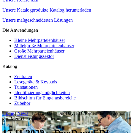
Unsere Katalogprodukte
Katalog herunterladen
Unsere maßgeschneiderten Lösungen
Die Anwendungen
Kleine Mehrparteienhäuser
Mittelgroße Mehrparteienhäuser
Große Mehrparteienhäuser
Dienstleistungssektor
Katalog
Zentralen
Lesegeräte & Keypads
Türstationen
Identifizierungsmöglichkeiten
Bildschirm für Eingangsbereiche
Zubehör
Home
|
News
|
17.11.2022 – DuoDay: FDI fördert die Integration
von Menschen mit Behinderung