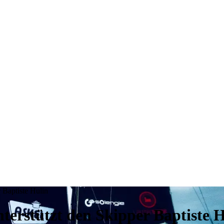
 Baptiste Hulin
terstützt den Skipper Baptiste 