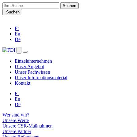
Search
for:
Suchen
Fr
En
De
Einzelunternehmen
Unser Angebot
Unser Fachwissen
Unser Informationsmaterial
Kontakt
Fr
En
De
Wer sind wir?
Unsere Werte
Unsere CSR-Maßnahmen
Unsere Partner
Unsere Referenzen