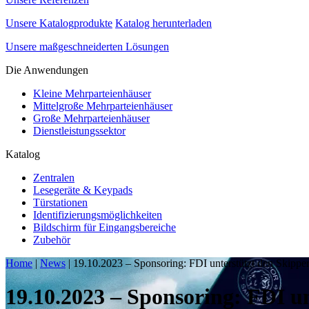
Unsere Katalogprodukte
Katalog herunterladen
Unsere maßgeschneiderten Lösungen
Die Anwendungen
Kleine Mehrparteienhäuser
Mittelgroße Mehrparteienhäuser
Große Mehrparteienhäuser
Dienstleistungssektor
Katalog
Zentralen
Lesegeräte & Keypads
Türstationen
Identifizierungsmöglichkeiten
Bildschirm für Eingangsbereiche
Zubehör
Home
|
News
|
19.10.2023 – Sponsoring: FDI unterstützt den Skipper
19.10.2023 – Sponsoring: FDI un