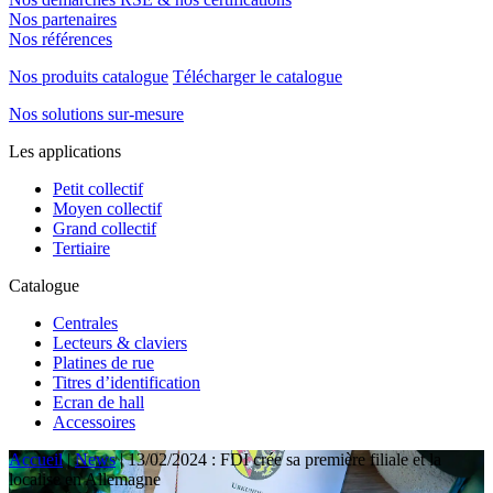
Nos partenaires
Nos références
Nos produits catalogue
Télécharger le catalogue
Nos solutions sur-mesure
Les applications
Petit collectif
Moyen collectif
Grand collectif
Tertiaire
Catalogue
Centrales
Lecteurs & claviers
Platines de rue
Titres d’identification
Ecran de hall
Accessoires
Accueil
|
News
|
13/02/2024 : FDI crée sa première filiale et la
localise en Allemagne