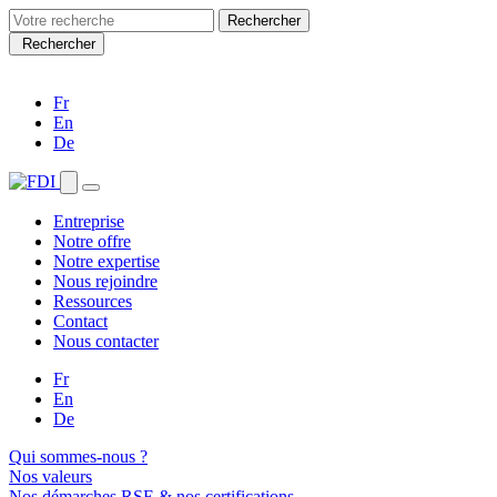
Search
for:
Rechercher
Fr
En
De
Entreprise
Notre offre
Notre expertise
Nous rejoindre
Ressources
Contact
Nous contacter
Fr
En
De
Qui sommes-nous ?
Nos valeurs
Nos démarches RSE & nos certifications