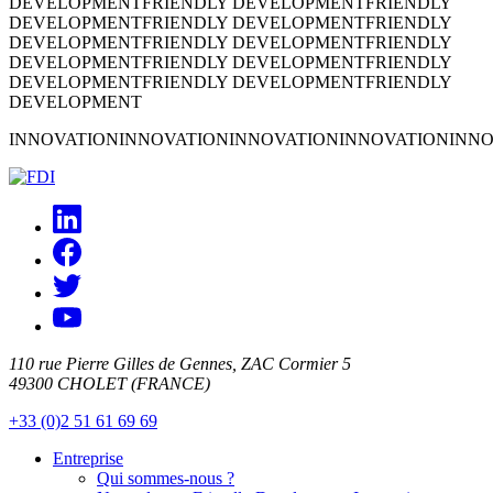
DEVELOPMENT
FRIENDLY DEVELOPMENT
FRIENDLY
DEVELOPMENT
FRIENDLY DEVELOPMENT
FRIENDLY
DEVELOPMENT
FRIENDLY DEVELOPMENT
FRIENDLY
DEVELOPMENT
FRIENDLY DEVELOPMENT
FRIENDLY
DEVELOPMENT
FRIENDLY DEVELOPMENT
FRIENDLY
DEVELOPMENT
INNOVATION
INNOVATION
INNOVATION
INNOVATION
INNO
110 rue Pierre Gilles de Gennes, ZAC Cormier 5
49300 CHOLET (FRANCE)
+33 (0)2 51 61 69 69
Entreprise
Qui sommes-nous ?