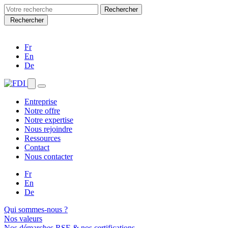
Search
for:
Rechercher
Fr
En
De
Entreprise
Notre offre
Notre expertise
Nous rejoindre
Ressources
Contact
Nous contacter
Fr
En
De
Qui sommes-nous ?
Nos valeurs
Nos démarches RSE & nos certifications