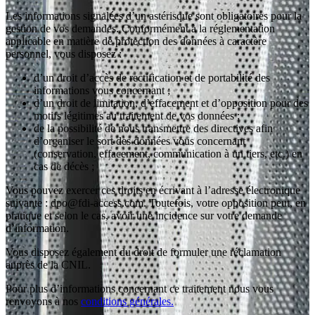
Les informations signalées d’un astérisque sont obligatoires pour la
gestion de vos demandes. Conformément à la réglementation
applicable en matière de protection des données à caractère
personnel, vous disposez :
d’un droit d’accès de rectification et de portabilité des
informations vous concernant ;
d’un droit de limitation, d’effacement et d’opposition pour des
motifs légitimes au traitement de vos données ;
de la possibilité de nous transmettre des directives afin
d’organiser le sort des données vous concernant
(conservation, effacement, communication à un tiers, etc.) en
cas de décès ;
Vous pouvez exercer ces droits en écrivant à l’adresse électronique
suivante : dpo@fdi-access.com. Toutefois, votre opposition peut, en
pratique et selon le cas, avoir une incidence sur votre demande
d’information.
Vous disposez également du droit de formuler une réclamation
auprès de la CNIL.
Pour plus d’informations concernant ce traitement nous vous
renvoyons à nos
conditions générales.