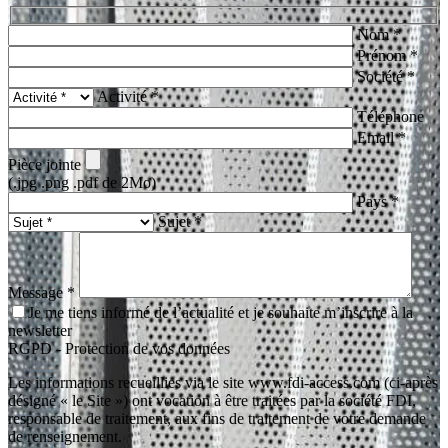
Nom *
Prénom *
Société *
Activité *
Téléphone
Email *
Pièce jointe
(.jpg .png .pdf de 2Mo)
Pays *
Sujet *
Message *
Je me tiens informé de l’actualité et je souhaite m’inscrire à la
newsletter
RGPD - Protection de vos données
Les informations recueillies via le site www.fdi-access.com (ci-après
désigné « le Site ») ont vocation à être traitées par la société FDI,
responsable de traitement, aux fins de traitement de votre demande
de renseignement.