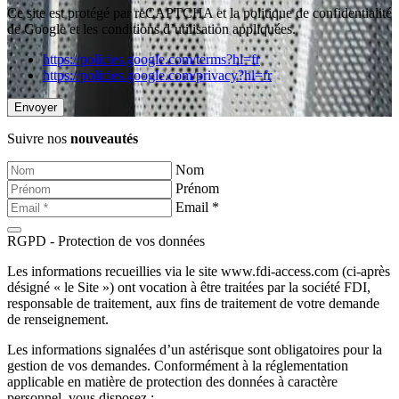
Ce site est protégé par reCAPTCHA et la politique de confidentialité
de Google et les conditions d’utilisation appliquées.
https://policies.google.com/terms?hl=fr
https://policies.google.com/privacy?hl=fr
Suivre nos
nouveautés
Nom
Prénom
Email *
RGPD - Protection de vos données
Les informations recueillies via le site www.fdi-access.com (ci-après
désigné « le Site ») ont vocation à être traitées par la société FDI,
responsable de traitement, aux fins de traitement de votre demande
de renseignement.
Les informations signalées d’un astérisque sont obligatoires pour la
gestion de vos demandes. Conformément à la réglementation
applicable en matière de protection des données à caractère
personnel, vous disposez :