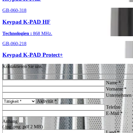
GB-060-318
Keypad K-PAD HF
Technologien :
868 MHz.
GB-060-218
Keypad K-PAD Protect+
Kontaktieren Sie uns
Name *
Vorname *
Unternehmen 
Aktivität *
Telefon
E-Mail *
Anhang
(.jpg .png .pdf 2 MB)
Land *