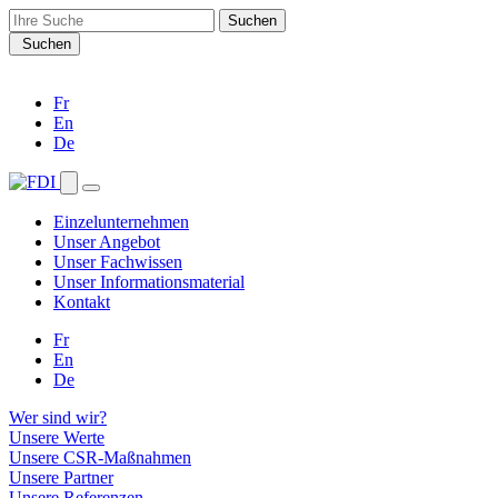
Search
for:
Suchen
Fr
En
De
Einzelunternehmen
Unser Angebot
Unser Fachwissen
Unser Informationsmaterial
Kontakt
Fr
En
De
Wer sind wir?
Unsere Werte
Unsere CSR-Maßnahmen
Unsere Partner
Unsere Referenzen