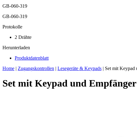
GB-060-319
GB-060-319
Protokolle
2 Drähte
Herunterladen
Produktdatenblatt
Home
|
Zugangskontrollen
|
Lesegeräte & Keypads
|
Set mit Keypad
Set mit Keypad und Empfänge